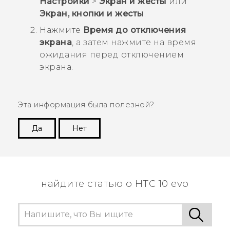
Настройки
>
Экран и жесты
или
Экран, кнопки и жесты
.
Нажмите
Время до отключения
экрана
, а затем нажмите на время
ожидания перед отключением
экрана.
Эта информация была полезной?
Да
Нет
Спасибо! Ваши отзывы помогают другим
пользователям находить самую полезную
информацию.
найдите статью о HTC 10 evo