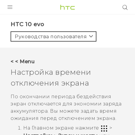
УСТРОЙСТВА
HTC 10 evo‎
5G
Руководства пользователя
СМАРТФОНЫ
АКСЕССУАРЫ
< < Menu
VIVE
Настройка времени
VIVERSE
отключения экрана
ПОДДЕРЖКА
По окончании периода бездействия
экран отключается для экономии заряда
аккумулятора. Вы можете задать время
ожидания перед отключением экрана.
На
Главном
экране нажмите
>