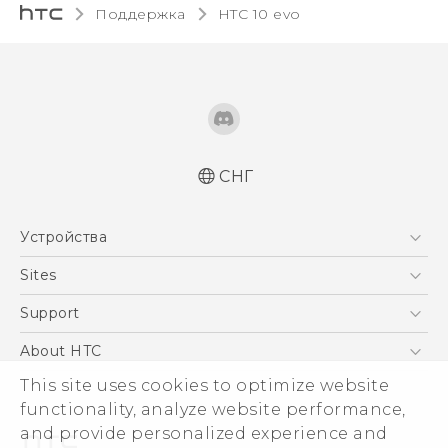
Поддержка
HTC 10 evo‎
СНГ
Русский - Краткое руководство
Устройства
Русский - Руководство пользователя
Русский - Руководство по безопасности и
5G
Sites
соответствию стандартам
Смартфоны
HTC Dev
Support
Қазақ - жұмысты бастау нұсқаулығы
EXODUS
Қазақ - Пайдаланушы нұсқаулығы
HTC Research
ПОДДЕРЖКА
About HTC
Аксессуары
Қазақ - Қауіпсіздік және нормативтік
ESG
This site uses cookies to optimize website
ақпараты
VIVE
functionality, analyze website performance,
English - Quick start guide
Инвестирование
and provide personalized experience and
English - User manual
Политика конфиденциальности