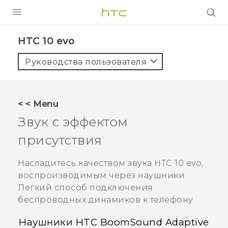
УСТРОЙСТВА
HTC 10 evo‎
5G
Руководства пользователя
СМАРТФОНЫ
АКСЕССУАРЫ
< < Menu
VIVE
Звук с эффектом
VIVERSE
присутствия
ПОДДЕРЖКА
Насладитесь качеством звука
HTC 10 evo
,
воспроизводимым через наушники.
Легкий способ подключения
беспроводных динамиков к телефону.
Наушники
HTC BoomSound
Adaptive