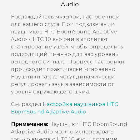
Audio
Наслаждайтесь музыкой, настроенной
для вашего слуха. При подключении
наушников
HTC BoomSound
Adaptive
Audio к
HTC 10 evo
они выполняют
сканирование ушей, чтобы определить
подходящий именно для вас уровень
выходного сигнала. Процесс настройки
происходит практически мгновенно.
Наушники также могут динамически
регулировать звук в зависимости от
уровня окружающего шума.
См. раздел
Настройка наушников
HTC
BoomSound
Adaptive Audio
.
Примечание:
Наушники
HTC BoomSound
Adaptive Audio можно использовать
только вместе с
HTC 10 evo
и другими