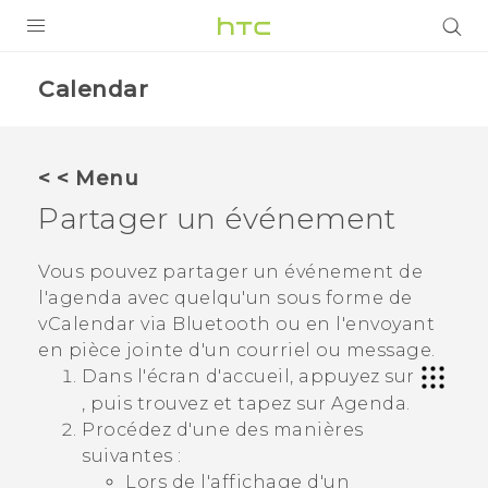
PRODUITS
Calendar
VIVE
G REIGNS
< < Menu
SMARTPHONES
Partager un événement
VIVERSE
Vous pouvez partager un événement de
l'agenda avec quelqu'un sous forme de
SUPPORT
vCalendar via
Bluetooth
ou en l'envoyant
Appareils HTC & Accessoires
en pièce jointe d'un courriel ou message.
Dans l'écran d'accueil, appuyez sur
Achat & Règlement Questions
, puis trouvez et tapez sur
Agenda
.
Procédez d'une des manières
suivantes :
Lors de l'affichage d'un