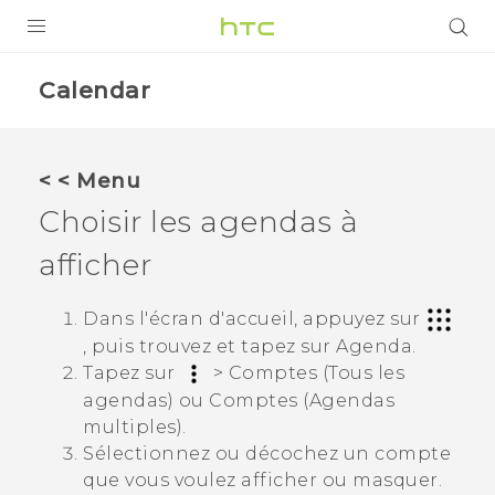
PRODUITS
Calendar
VIVE
G REIGNS
< < Menu
SMARTPHONES
Choisir les agendas à
VIVERSE
afficher
SUPPORT
Dans l'écran d'accueil, appuyez sur
, puis trouvez et tapez sur
Agenda
.
Appareils HTC & Accessoires
Tapez sur
>
Comptes (Tous les
Achat & Règlement Questions
agendas)
ou
Comptes (Agendas
multiples)
.
Sélectionnez ou décochez un compte
que vous voulez afficher ou masquer.