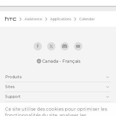
Assistance
Applications
Calendar
Canada - Français
Produits
5G
Sites
Téléphone Intelligent
HTC Dev
Support
EXODUS
Téléphone Intelligent et Accessoires
À propos de HTC
Ce site utilise des cookies pour optimiser les
VIVE
Statut de la commande
ESG
fonctionnalités du site, analyser les