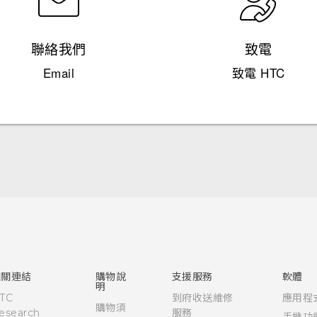
聯絡我們
致電
Email
致電 HTC
使用手冊
相關連結
購物說
支援服務
軟體
明
TC
到府收送維修
應用程
購物須
esearch
服務