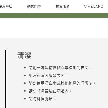
優惠專區
銷售門市
支援服務
VIVELAND
焦點訊息
智慧型手機
校園專案
銷售通路
配件
企業採購
清潔
請用一滴酒精擦拭心率模組的表面。
用濕布清潔胸帶表面。
請勿使用漂白水或其他刺鼻的清潔劑。
請勿將胸帶浸在液體內。
請勿轉擰胸帶。