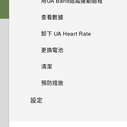
用UA Band追蹤運動過程
開啟和關閉UA Heart Rate
查看數據
將UA Heart Rate與UA Record
配對
卸下 UA Heart Rate
更換電池
清潔
預防措施
設定
取消UA Heart Rate配對