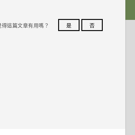
覺得這篇文章有用嗎？
是
否
您的意見回報可協助他人查看最實用的資訊。