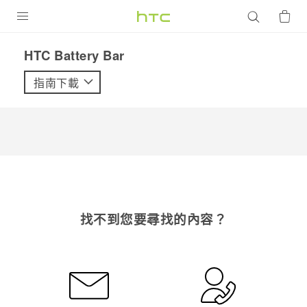
產品
HTC Battery Bar
VIVE
指南下載
G REIGNS
智慧型手機
配件
VIVERSE
優惠專區
找不到您要尋找的內容？
焦點訊息
銷售門市
校園專案
銷售通路
支援服務
企業採購
VIVELAND