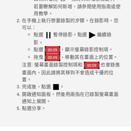
若要瞭解如何新增，請參閱使用指南或使
登入
用教學。
在手機上執行想要錄製的步驟。在錄影時，您
可以：
點選
暫停錄影。點選
繼續錄
影。
點選
，顯示螢幕錄影控制項。
拖曳
，移動其在畫面上的位置。
注意:
螢幕畫面錄製控制項和
也會錄進
畫面內，因此請將其移到不會造成干擾的位
置。
完成後，點選
。
開啟通知面板，然後用兩指在
已錄製螢幕畫面
通知上展開。
點選
分享
。