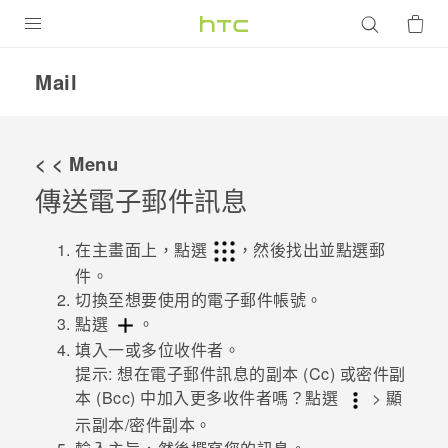
產品
Mail
VIVE
G REIGNS
< < Menu
智慧型手機
傳送電子郵件訊息
配件
在主畫面上，點選
，然後找出並點選
郵
VIVERSE
件
。
切換至想要使用的電子郵件帳號。
優惠專區
點選
。
填入一或多位收件者。
焦點訊息
銷售門市
提示:
想在電子郵件訊息的副本 (Cc) 或密件副
校園專案
本 (Bcc) 中加入更多收件者嗎？點選
>
顯
銷售通路
支援服務
示副本/密件副本
。
企業採購
VIVELAND