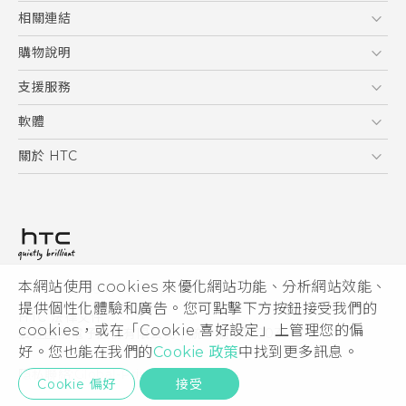
5G
相關連結
智慧型手機
HTC Research
購物說明
配件
購物須知
支援服務
VIVE
訂單管理
到府收送維修服務
軟體
付款方式
服務中心資訊
應用程式
關於 HTC
售後服務
客戶服務佈告欄
手機功能
ESG
常見問題
產品有限保固說明
相機工具
新聞稿
HTC Sync Manager
投資人
加入 HTC
本網站使用 cookies 來優化網站功能、分析網站效能、
© 2011-2026 HTC Corporation
隱私權政策
提供個性化體驗和廣告。您可點擊下方按鈕接受我們的
HTC 法律文件
產品安全性
cookies，或在「Cookie 喜好設定」上管理您的偏
宏達國際電子股份有限公司 | 統一編號16003518
好。您也能在我們的
Cookie 政策
中找到更多訊息。
Cookie
隱私聯絡:
Global-Privacy@htc.com
Security and Privacy Whitepaper
Cookie 偏好
接受