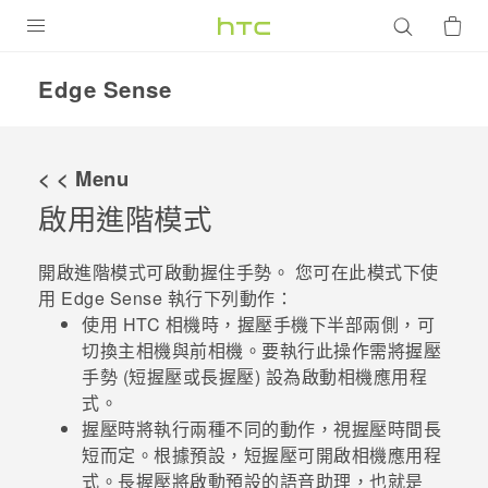
產品
Edge Sense
VIVE
G REIGNS
< < Menu
智慧型手機
啟用進階模式
配件
開啟
進階模式
可啟動握住手勢。 您可在此模式下使
VIVERSE
用
Edge Sense
執行下列動作：
使用 HTC
相機
時，握壓手機下半部兩側，可
優惠專區
切換主相機與前相機。要執行此操作需將握壓
手勢 (短握壓或長握壓) 設為
啟動相機應用程
焦點訊息
銷售門市
式
。
握壓時將執行兩種不同的動作，視握壓時間長
校園專案
銷售通路
支援服務
短而定。根據預設，短握壓可開啟
相機
應用程
企業採購
式。
長握壓將啟動預設的語音助理，也就是
VIVELAND