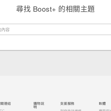
尋找 Boost+ 的相關主題
相關連結
購物說
支援服務
軟體
明
TC
到府收送維修
應用程