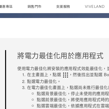
優惠專區
銷售門市
支援服務
VIVELAND
焦點訊息
智慧型手機
校園專案
銷售通路
配件
企業採購
將
電力最佳化
用於應用程式
使用
電力最佳化
將安裝的應用程式效能最佳化，
在主畫面上，點選
，然後找出並點選
Bo
點選
電力最佳化
。
在
電力最佳化
畫面上，點選
尚未進行最佳化
點選
背景最佳化
，停止未使用的應用
點選
前景最佳化
，將使用應用程式時
點選
雲端最佳化
，依據應用程式在雲端中