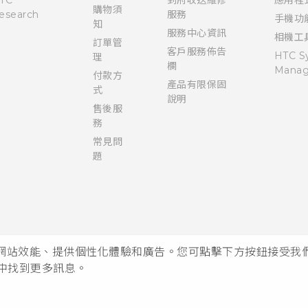
購物須
esearch
服務
手機功
知
服務中心資訊
相機工
訂單管
客戶服務佈告
HTC S
理
欄
Manag
付款方
產品有限保固
式
說明
售後服
務
常見問
題
析網站效能、提供個性化體驗和廣告。您可點擊下方按鈕接受我們的 
中找到更多訊息。