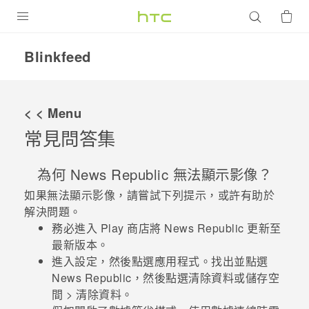
產品
Blinkfeed
VIVE
G REIGNS
< < Menu
智慧型手機
常見問答集
配件
為何
News Republic
無法顯示影像？
VIVERSE
如果無法顯示影像，請嘗試下列提示，或許有助於
解決問題。
優惠專區
務必進入
Play 商店
將
News Republic
更新至
最新版本。
焦點訊息
銷售門市
進入
設定
，然後點選
應用程式
。找出並點選
校園專案
銷售通路
News Republic
，然後點選
清除資料
或
儲存空
支援服務
間
>
清除資料
。
企業採購
VIVELAND