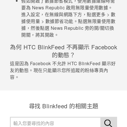
假如開啟了數據節省模式，使用數據連線時需
要為
News Republic
啟用無限量使用數據。
登入
進入
設定
，在
無線與網路
下方，點選
更多
>
數
據使用量
>
數據節省功能
。點選
無限量使用數
據
，然後點選
News Republic
旁的
開/關
切換
開關，將其開啟。
為何
HTC BlinkFeed
不再顯示
Facebook
的動態？
這是因為
Facebook
不允許
HTC BlinkFeed
顯示好
友的動態。現在只能顯示您所追蹤的粉絲專頁內
容。
尋找 Blinkfeed 的相關主題