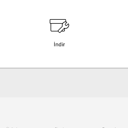
İndir
Türk - Pratik Baslama Kilavuzu
Türk - Kullanici Kilavuzu
English - Quick start guide
English - User manual