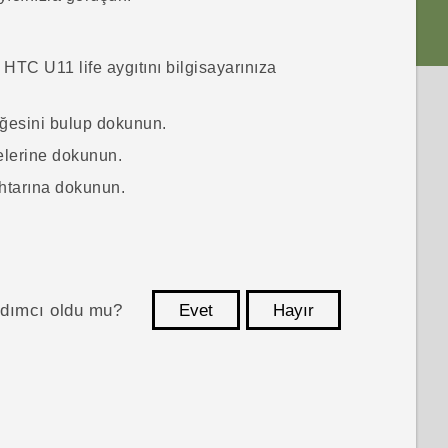
k
HTC U11 life
aygıtını bilgisayarınıza
ğesini bulup dokunun.
lerine dokunun.
tarına dokunun.
ardımcı oldu mu?
Evet
Hayır
teşekkür ederim!