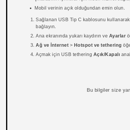
Mobil verinin açık olduğundan emin olun.
Sağlanan
USB Tip C
kablosunu kullanara
bağlayın.
Ana
ekranında yukarı kaydırın ve
Ayarlar
ö
Ağ ve İnternet
>
Hotspot ve tethering
öğe
Açmak için USB tethering
Açık/Kapalı
anah
Bu bilgiler size y