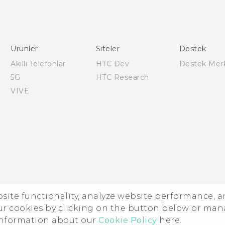
Türk - Kullanici Kilavuzu
English - Quick start guide
English - User manual
Ürünler
Siteler
Destek
English - Safety and regulatory guide
Akıllı Telefonlar
HTC Dev
Destek Mer
5G
HTC Research
VIVE
ebsite functionality, analyze website performance, 
©
ur cookies by clicking on the button below or ma
 information about our
Cookie Policy
here.