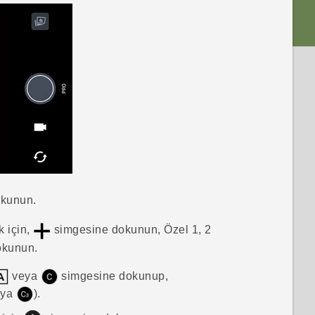
okunun.
k için,
simgesine dokunun, Özel 1, 2
okunun.
veya
simgesine dokunup,
eya
).