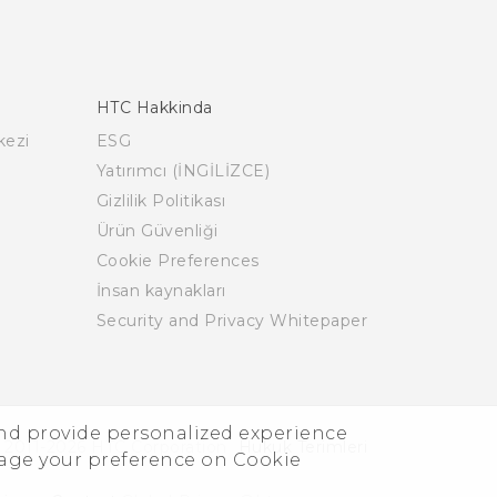
HTC Hakkinda
kezi
ESG
Yatırımcı (İNGİLİZCE)
Gizlilik Politikası
Ürün Güvenliği
Cookie Preferences
İnsan kaynakları
Security and Privacy Whitepaper
and provide personalized experience
 2011-2026 HTC Corporation
Hukuk Terimleri
nage your preference on Cookie