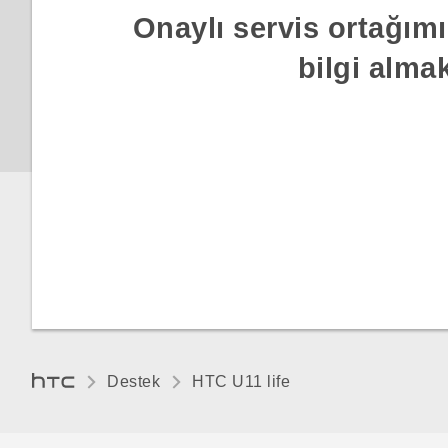
Onaylı servis ortağımı
Ekran dilini değiştirme
bilgi alma
Destek
HTC U11 life‎