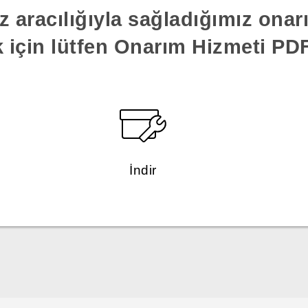
z aracılığıyla sağladığımız ona
k için lütfen Onarım Hizmeti PDF'
İndir
Türk - Pratik Baslama Kilavuzu