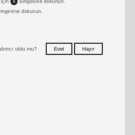
 için
simgesine dokunun.
imgesine dokunun.
ardımcı oldu mu?
Evet
Hayır
teşekkür ederim!