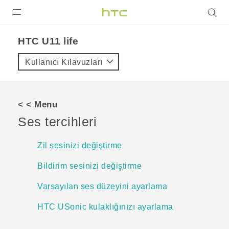
ÜRÜNLER
HTC U11 life‎
VIVE
Kullanıcı Kılavuzları
G REIGNS
AKILLI TELEFONLAR
< < Menu
VIVERSE
Ses tercihleri
DESTEK
Zil sesinizi değiştirme
Bildirim sesinizi değiştirme
Varsayılan ses düzeyini ayarlama
HTC USonic kulaklığınızı ayarlama