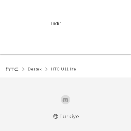
İndir
Destek
HTC U11 life‎
Türkiye
Türk - Pratik Baslama Kilavuzu