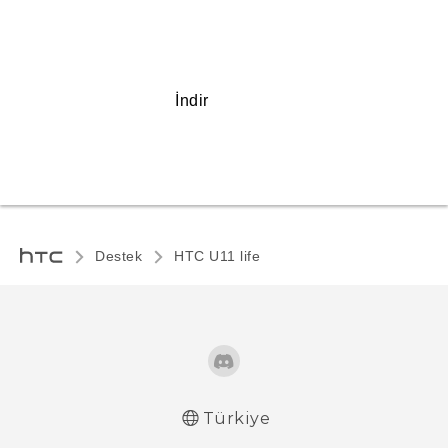
İndir
Destek
HTC U11 life‎
Türkiye