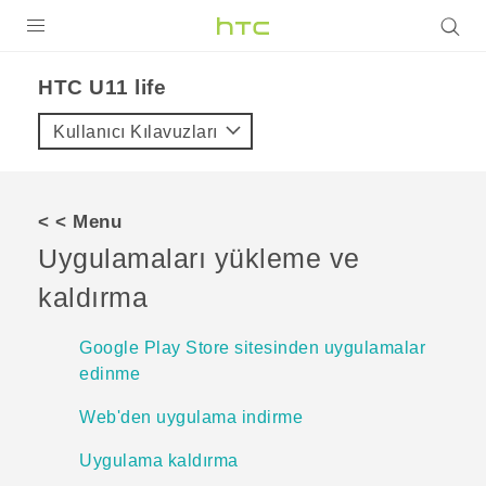
ÜRÜNLER
HTC U11 life‎
VIVE
Kullanıcı Kılavuzları
G REIGNS
AKILLI TELEFONLAR
< < Menu
VIVERSE
Uygulamaları yükleme ve
kaldırma
DESTEK
Google Play Store sitesinden uygulamalar
edinme
Web'den uygulama indirme
Uygulama kaldırma