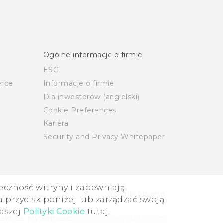
Ogólne informacje o firmie
ESG
rce
Informacje o firmie
Dla inwestorów (angielski)
Cookie Preferences
Kariera
Security and Privacy Whitepaper
eczność witryny i zapewniają
 2011-2026 HTC Corporation
Warunki prawne
 przycisk poniżej lub zarządzać swoją
naszej
Polityki Cookie
tutaj.
akt ds. prywatności:
Global-Privacy@htc.com