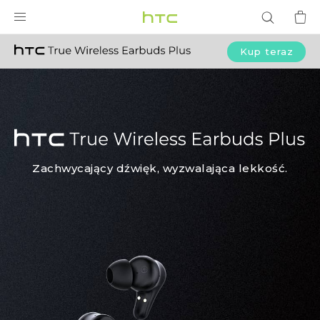
HTC
True
PRODUKTY
Kup teraz
VIVE
Wireless
G REIGNS
Earbuds
SMARTFONY
Plus
AKCESORIA
Zachwycający dźwięk, wyzwalająca lekkość.
|
VIVERSE
POMOC TECHNICZNA
HTC
Urządzenia i akcesoria HTC
Zaloguj się
Polska