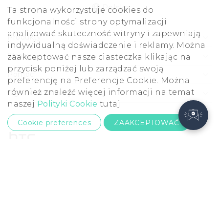
Polska
Ta strona wykorzystuje cookies do
funkcjonalności strony optymalizacji
analizować skuteczność witryny i zapewniają
Produkty
indywidualną doświadczenie i reklamy. Można
Smartfony
Strony
zaakceptować nasze ciasteczka klikając na
przycisk poniżej lub zarządzać swoją
5G
HTC Vive
Pomoc
preferencję na Preferencje Cookie. Można
VIVE
HTC Dev
Pomoc
również znaleźć więcej informacji na temat
Ogólne informacje o firmie
Akcesoria
naszej
Polityki Cookie
tutaj.
Pomoc E-commerce
ESG
Cookie preferences
ZAAKCEPTOWAĆ
Informacje o firmie
Dla inwestorów (angielski)
Cookie Preferences
© 2011-2026 HTC Corporation
Kariera
Warunki prawne
Security and Privacy Whitepaper
Kontakt ds. prywatności:
Global-Privacy@htc.com