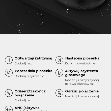
Odtwarzaj/Zatrzymaj
Następna piosenka
Dotknij raz
Dotknij dwukrotnie
Poprzednia piosenka
Aktywuj asystenta
głosowego
Dotknij trzykrotnie
Naciśnij i przytrzymaj
(prawa słuchawka)
Odbierz/Zakończ
Odrzuć połączenie
połączenie
Naciśnij i przytrzymaj
Dotknij raz
ANC (aktywna