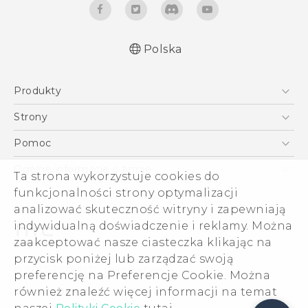
Polska
Produkty
Smartfony
Strony
5G
HTC Vive
Pomoc
VIVE
HTC Dev
Pomoc
Ogólne informacje o firmie
Ta strona wykorzystuje cookies do
Akcesoria
Pomoc E-commerce
ESG
funkcjonalności strony optymalizacji
analizować skuteczność witryny i zapewniają
Informacje o firmie
indywidualną doświadczenie i reklamy. Można
Dla inwestorów (angielski)
zaakceptować nasze ciasteczka klikając na
Cookie Preferences
przycisk poniżej lub zarządzać swoją
© 2011-2026 HTC Corporation
preferencję na Preferencje Cookie. Można
Kariera
Warunki prawne
również znaleźć więcej informacji na temat
Security and Privacy Whitepaper