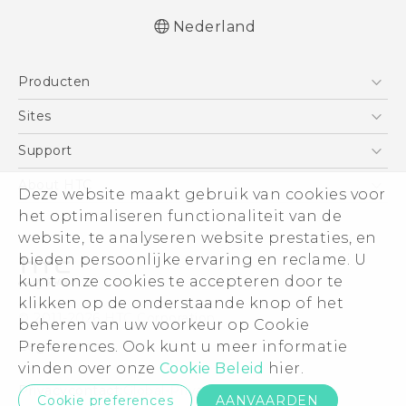
Nederland
Producten
Telefoons
Sites
5G
HTC Vive
Support
Vive
HTC Dev
Support
About HTC
Deze website maakt gebruik van cookies voor
Accessoires
Aan de slag
Support voor eCommerce
ESG
het optimaliseren functionaliteit van de
website, te analyseren website prestaties, en
Informatie over het bedrijf
bieden persoonlijke ervaring en reclame. U
Voor beleggers (engels)
kunt onze cookies te accepteren door te
Cookie Preferences
klikken op de onderstaande knop of het
© 2011-2026 HTC Corporation
beheren van uw voorkeur op Cookie
Vacatures
Legal terms
Preferences. Ook kunt u meer informatie
Security and Privacy Whitepaper
vinden over onze
Cookie Beleid
hier.
Privacycontact:
Global-Privacy@htc.com
Cookie preferences
AANVAARDEN