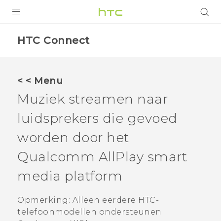
PRODUCTEN
HTC Connect
VIVE
G REIGNS
< < Menu
TELEFOONS
Muziek streamen naar
ACCESSOIRES
luidsprekers die gevoed
AANBIEDINGEN
worden door het
Qualcomm
AllPlay
smart
HTC Club
SUPPORT
media platform
HTC-apparaten & -accessoires
VIVERSE
Aanmelden
Opmerking:
Alleen eerdere HTC-
telefoonmodellen ondersteunen