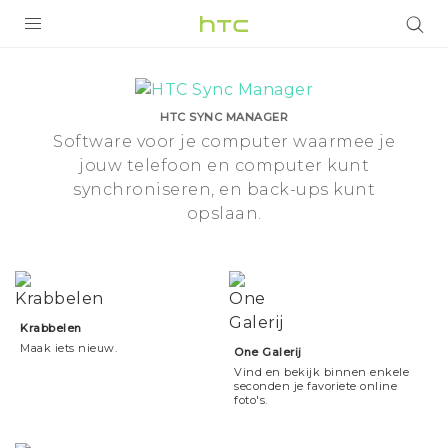
Camera
Tools
PRODUCTEN
VIVE
|
HTC SYNC MANAGER
Software voor je computer waarmee je
G REIGNS
jouw telefoon en computer kunt
HTC
TELEFOONS
synchroniseren, en back-ups kunt
opslaan.
Nederland
ACCESSOIRES
AANBIEDINGEN
HTC Club
SUPPORT
Krabbelen
Maak iets nieuw.
One Galerij
HTC-apparaten & -accessoires
VIVERSE
Vind en bekijk binnen enkele
seconden je favoriete online
Aanmelden
foto's.