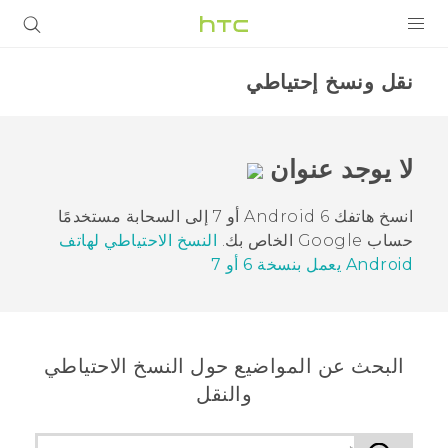
المنتجات
نقل ونسخ إحتياطي
VIVE
G REIGNS
لا يوجد عنوان
أجهزة الهواتف الذكية
انسخ هاتفك
Android
6 أو 7 إلى السحابة مستخدمًا
VIVERSE
حساب
Google
الخاص بك.
النسخ الاحتياطي لهاتف
Android
يعمل بنسخة 6 أو 7
البرامج + التطبيقات
الدعم
البحث عن المواضيع حول النسخ الاحتياطي
أجهزة HTC والملحقات
والنقل