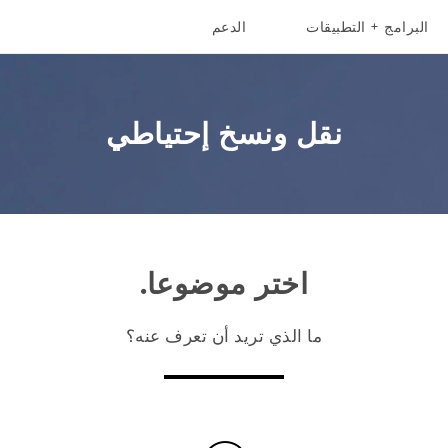
البرامج + التطبيقات
الدعم
أجهزة الهواتف الذكية
أجهزة HTC والملحقات
نقل ونسخ إحتياطي
اختر موضوعا.
ما الذي تريد أن تعرف عنه؟