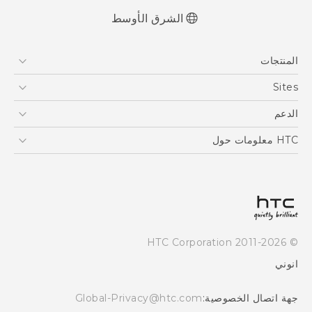
الشرق الأوسط
المنتجات
5G
Sites
أجهزة الهواتف الذكية
HTC Dev
الدعم
EXODUS
HTC Research
الدعم
HTC معلومات حول
VIVE
ESG
Investor
سياسة الخصوصية
أمان المنتج
© 2011-2026 HTC Corporation
Careers
انوني
Security and Privacy Whitepaper
جهة اتصال الخصوصية:
Global-Privacy@htc.com