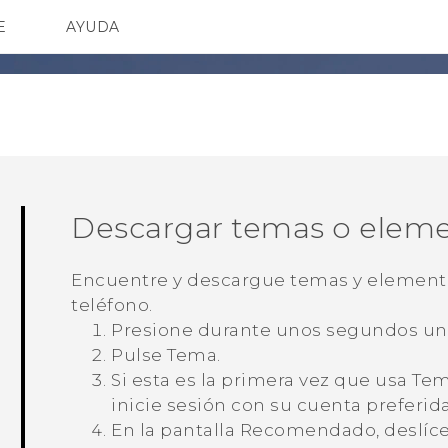
E
AYUDA
TC Devices & Accessories
SMARTPHONES
ACCESORIO
Video Tutorials
Descargar temas o eleme
Encuentre y descargue temas y elementos
teléfono.
Presione durante unos segundos un 
Pulse
Tema
.
Si esta es la primera vez que usa
Tem
inicie sesión con su cuenta preferida
En la pantalla
Recomendado
, deslíc