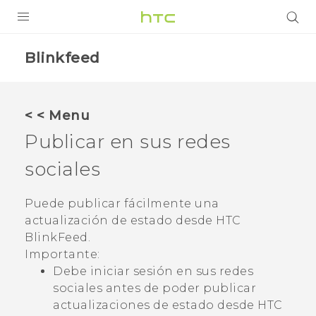
PRODUCTOS
Blinkfeed
VIVE
G REIGNS
< < Menu
SMARTPHONES
Publicar en sus redes
ACCESORIO
sociales
VIVERSE
Puede publicar fácilmente una
actualización de estado desde
HTC
AYUDA
BlinkFeed
.
HTC Devices & Accessories
Importante:
Debe iniciar sesión en sus redes
Video Tutorials
sociales antes de poder publicar
actualizaciones de estado desde
HTC