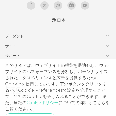
日本
プロダクト
スマートフォン
サイト
VIVE
HTC Dev
サポート
HTC Research
サポートセンター
このサイトは、ウェブサイトの機能を最適化し、ウェ
HTCについて
ブサイトのパフォーマンスを分析し、パーソナライズ
発送状況
ESG
されたエクスペリエンスと広告を提供するために
サポート
製品のセキュリティ
Cookieを使用しています。下のボタンをクリックす
保証規定
るか、Cookie Preferencesで設定を管理すること
プライバシー ポリシー
で、当社のCookieを受け入れることができます。ま
プレスリリース
た、当社の
Cookieポリシー
についての詳細はこちらを
© 2011-2026 HTC Corporation
採用情報
ご覧ください。.
法規ドキュメント
Security and Privacy Whitepaper