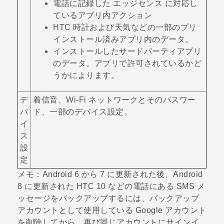
電話に記録した
エッジセンス
に対応し
ているアプリ内アクション
HTC
時計
および
天気
などの一部のプリ
インストール済みアプリ内のデータ。
インストールしたサードパーティアプリ
のデータ。アプリで許可されているかど
うかによります。
デ
着信音、
Wi‍-Fi
ネットワークとそのパスワー
バ
ド、一部のデバイス設定。
イ
ス
設
定
メモ：
Android
6 から 7 に更新された後、
Android
8 に更新された HTC 10 などの電話にある SMS メ
ッセージをバックアップするには、バックアップ
アカウントとして使用している
Google
アカウント
を削除してから、再び同じアカウントにサインイ