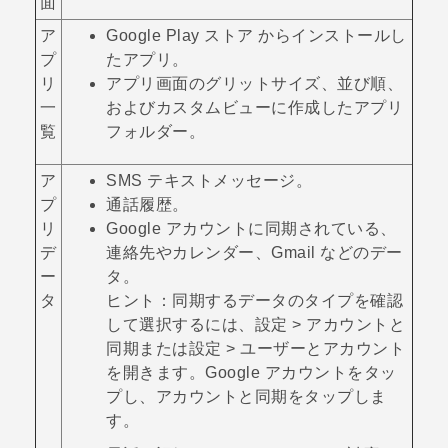
面
ア
Google Play ストア
からインストールし
プ
たアプリ。
リ
アプリ画面のグリットサイズ、並び順、
一
および
カスタム
ビューに作成したアプリ
覧
フォルダー。
ア
SMS テキストメッセージ。
プ
通話履歴。
リ
Google
アカウントに同期されている、
デ
連絡先やカレンダー、
Gmail
などのデー
ー
タ。
タ
ヒント：
同期するデータのタイプを確認
して選択するには、
設定
>
アカウントと
同期
または
設定
>
ユーザーとアカウント
を開きます。
Google
アカウントをタッ
プし、
アカウントと同期
をタップしま
す。