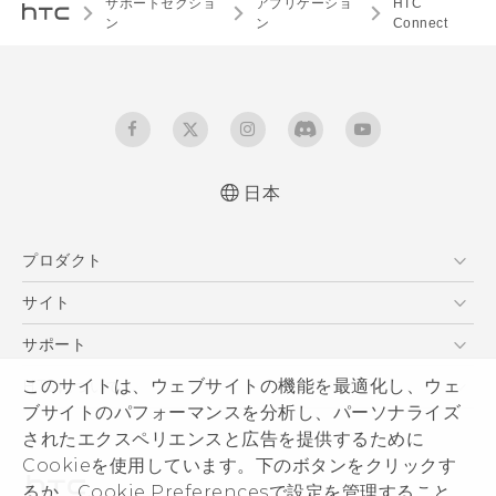
サポートセクショ
アプリケーショ
HTC
ン
ン
Connect
日本
プロダクト
スマートフォン
サイト
VIVE
HTC Dev
サポート
HTC Research
サポートセンター
このサイトは、ウェブサイトの機能を最適化し、ウェ
HTCについて
ブサイトのパフォーマンスを分析し、パーソナライズ
発送状況
ESG
されたエクスペリエンスと広告を提供するために
サポート
製品のセキュリティ
Cookieを使用しています。下のボタンをクリックす
保証規定
るか、Cookie Preferencesで設定を管理すること
プライバシー ポリシー