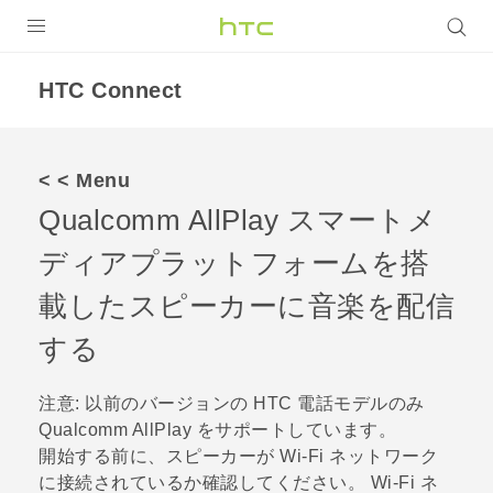
製品
HTC Connect
VIVE
VIVE Eagle
< < Menu
Qualcomm
AllPlay
スマートメ
VIVERSE
ディアプラットフォームを搭
アプリ
載したスピーカーに音楽を配信
サポート
する
Login
注意:
以前のバージョンの HTC 電話モデルのみ
Qualcomm
AllPlay
をサポートしています。
開始する前に、スピーカーが
Wi‍-Fi
ネットワーク
に接続されているか確認してください。
Wi‍-Fi
ネ