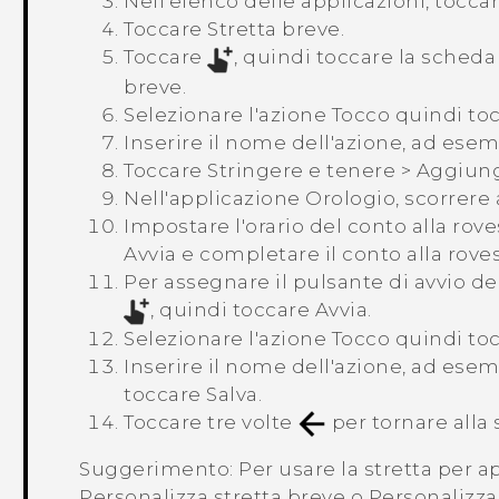
Nell'elenco delle applicazioni, tocca
Toccare
Stretta breve
.
Toccare
, quindi toccare la sched
breve.
Selezionare l'azione
Tocco
quindi to
Inserire il nome dell'azione, ad ese
Toccare
Stringere e tenere
>
Aggiung
Nell'applicazione
Orologio
, scorrere
Impostare l'orario del conto alla rov
Avvia
e completare il conto alla roves
Per assegnare il pulsante di avvio de
, quindi toccare
Avvia
.
Selezionare l'azione
Tocco
quindi to
Inserire il nome dell'azione, ad ese
toccare
Salva
.
Toccare tre volte
per tornare all
Suggerimento:
Per usare la stretta per a
Personalizza stretta breve
o
Personalizza