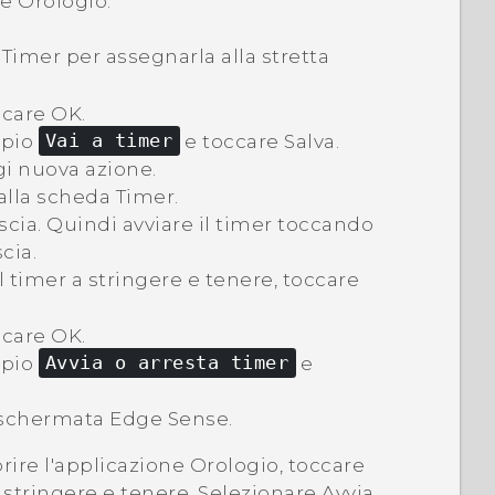
re
Orologio
.
a
Timer
per assegnarla alla stretta
ccare
OK
.
mpio
Vai a timer
e toccare
Salva
.
i nuova azione
.
 alla scheda
Timer
.
escia. Quindi avviare il timer toccando
cia.
l timer a stringere e tenere, toccare
ccare
OK
.
mpio
Avvia o arresta timer
e
a schermata
Edge Sense
.
prire l'applicazione
Orologio
, toccare
 stringere e tenere
. Selezionare
Avvia