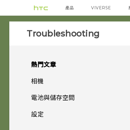
產品
VIVERSE
VIVE
智能手機
Troubleshooting
熱門文章
相機
Camera
電池與儲存空間
Storage
我拍不出好看的相片
設定
我的相機鏡頭出現刮傷
Security
我的 SD 卡無法正常運作