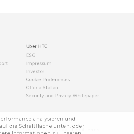
Über HTC
ESG
ort
Impressum
Investor
Cookie Preferences
Offene Stellen
Security and Privacy Whitepaper
-Performance analysieren und
uf die Schaltfläche unten, oder
© 2011-2026 HTC Corporation
Legal Terms
itere Informationen zu unseren