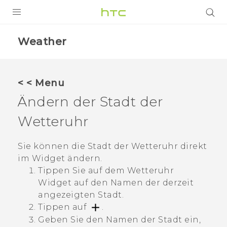
PRODUKTE
Weather
VIVE
G REIGNS
< < Menu
SMARTPHONES
Ändern der Stadt der
ZUBEHÖR
Wetteruhr
VIVERSE
Sie können die Stadt der Wetteruhr direkt
im Widget ändern.
UNTERSTÜTZUNG
Tippen Sie auf dem Wetteruhr
HTC-Geräte und Zubehör
Anmelden
Widget auf den Namen der derzeit
angezeigten Stadt.
Tippen auf
.
Geben Sie den Namen der Stadt ein,