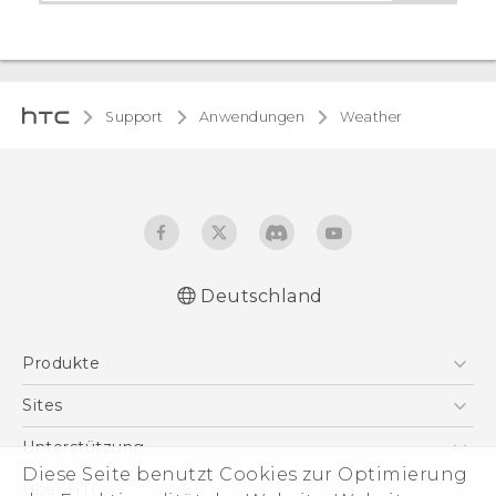
Support
Anwendungen
Weather
Deutschland
Produkte
Smartphones
Sites
5G
HTC Dev
Unterstützung
VIVE
Diese Seite benutzt Cookies zur Optimierung
HTC Vive
Unterstützung
Über HTC