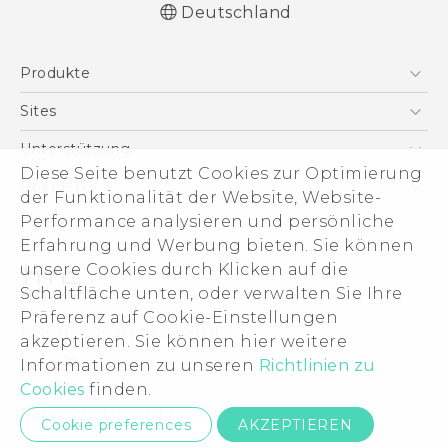
Deutschland
Produkte
Smartphones
Sites
5G
HTC Dev
Unterstützung
VIVE
Diese Seite benutzt Cookies zur Optimierung
HTC Vive
Unterstützung
Über HTC
der Funktionalität der Website, Website-
Zubehör
eCommerce Support
Performance analysieren und persönliche
ESG
Erfahrung und Werbung bieten. Sie können
Impressum
unsere Cookies durch Klicken auf die
Investor
Schaltfläche unten, oder verwalten Sie Ihre
Cookie Preferences
Präferenz auf Cookie-Einstellungen
© 2011-2026 HTC Corporation
akzeptieren. Sie können hier weitere
Offene Stellen
Informationen zu unseren
Richtlinien zu
Legal Terms
Security and Privacy Whitepaper
Cookies
finden.
Datenschutzkontakt:
Global-Privacy@htc.com
Cookie preferences
AKZEPTIEREN