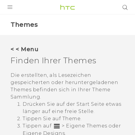
PRODUKTE
Themes
VIVE
G REIGNS
< < Menu
SMARTPHONES
Finden Ihrer Themes
ZUBEHÖR
Die erstellten, als Lesezeichen
VIVERSE
gespeicherten oder heruntergeladenen
Themes befinden sich in Ihrer Theme
UNTERSTÜTZUNG
Sammlung.
Drücken Sie auf der
Start
Seite etwas
HTC-Geräte und Zubehör
Anmelden
länger auf eine freie Stelle.
Tippen Sie auf
Theme
.
Tippen auf
>
Eigene Themes
oder
Eigene Designs
.