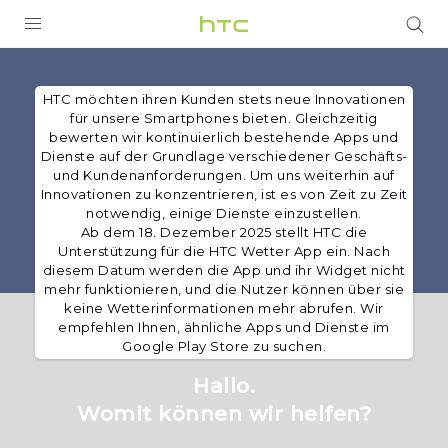
PRODUKTE
HTC möchten ihren Kunden stets neue Innovationen
VIVE
für unsere Smartphones bieten. Gleichzeitig
bewerten wir kontinuierlich bestehende Apps und
G REIGNS
Dienste auf der Grundlage verschiedener Geschäfts-
und Kundenanforderungen. Um uns weiterhin auf
SMARTPHONES
Innovationen zu konzentrieren, ist es von Zeit zu Zeit
notwendig, einige Dienste einzustellen.
ZUBEHÖR
Ab dem 18. Dezember 2025 stellt HTC die
Unterstützung für die HTC Wetter App ein. Nach
VIVERSE
diesem Datum werden die App und ihr Widget nicht
mehr funktionieren, und die Nutzer können über sie
keine Wetterinformationen mehr abrufen. Wir
UNTERSTÜTZUNG
empfehlen Ihnen, ähnliche Apps und Dienste im
Google Play Store zu suchen.
HTC-Geräte und Zubehör
Anmelden
Hallo.
Womit können wir helfen?