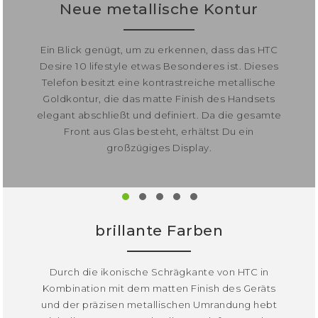
Neue metallische Kontur
Ein Blick genügt, um zu erkennen, dass das HTC
Desire 10 lifestyle etwas Besonderes ist. Dieses
Telefon besitzt eine kontrastreiche metallische
Goldkontur, die das matte Finish des Handsets
elegant abschließt und definiert. Da die gesamte
Front aus Glas besteht, erhältst Du ein
großzügiges Display.
brillante Farben
Durch die ikonische Schrägkante von HTC in
Kombination mit dem matten Finish des Geräts
und der präzisen metallischen Umrandung hebt