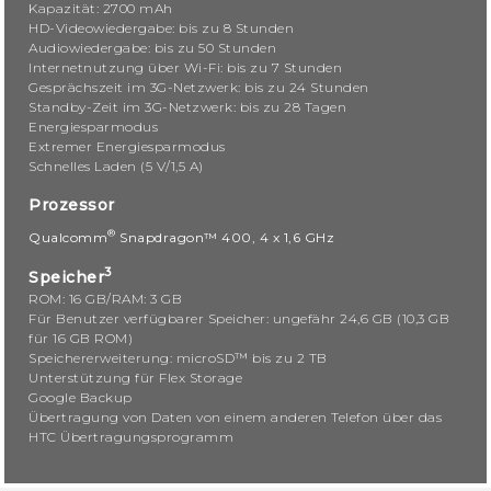
Kapazität: 2700 mAh
HD-Videowiedergabe: bis zu 8 Stunden
Audiowiedergabe: bis zu 50 Stunden
Internetnutzung über Wi-Fi: bis zu 7 Stunden
Gesprächszeit im 3G-Netzwerk: bis zu 24 Stunden
Standby-Zeit im 3G-Netzwerk: bis zu 28 Tagen
Energiesparmodus
Extremer Energiesparmodus
Schnelles Laden (5 V/1,5 A)
Prozessor
®
Qualcomm
Snapdragon™ 400, 4 x 1,6 GHz
3
Speicher
ROM: 16 GB/RAM: 3 GB
Für Benutzer verfügbarer Speicher: ungefähr 24,6 GB (10,3 GB
für 16 GB ROM)
Speichererweiterung: microSD™ bis zu 2 TB
Unterstützung für Flex Storage
Google Backup
Übertragung von Daten von einem anderen Telefon über das
HTC Übertragungsprogramm