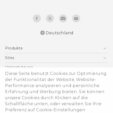
Deutschland
Produkte
Smartphones
Sites
5G
HTC Dev
Unterstützung
VIVE
Diese Seite benutzt Cookies zur Optimierung
HTC Vive
Unterstützung
Über HTC
der Funktionalität der Website, Website-
Zubehör
eCommerce Support
Performance analysieren und persönliche
ESG
Erfahrung und Werbung bieten. Sie können
Impressum
unsere Cookies durch Klicken auf die
Investor
Schaltfläche unten, oder verwalten Sie Ihre
Cookie Preferences
Präferenz auf Cookie-Einstellungen