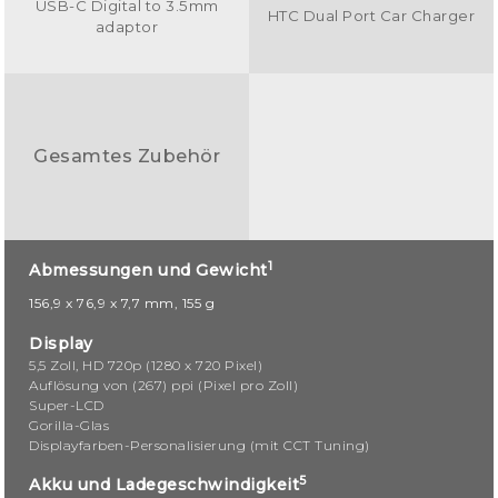
USB-C Digital to 3.5mm
HTC Dual Port Car Charger
adaptor
Gesamtes Zubehör
1
Abmessungen und Gewicht
156,9 x 76,9 x 7,7 mm, 155 g
Display
5,5 Zoll, HD 720p (1280 x 720 Pixel)
Auflösung von (267) ppi (Pixel pro Zoll)
Super-LCD
Gorilla-Glas
Displayfarben-Personalisierung (mit CCT Tuning)
5
Akku und Ladegeschwindigkeit