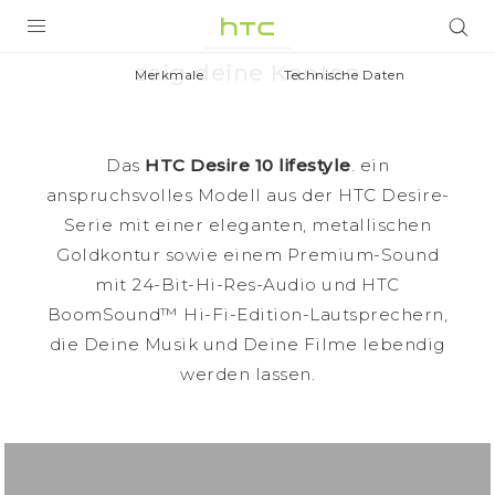
HTC
zeig deine Kanten
Desire 10
PRODUKTE
Merkmale
Technische Daten
VIVE
lifestyle
JETZT KAUFEN
G REIGNS
Das
HTC Desire 10 lifestyle
. ein
|
anspruchsvolles Modell aus der HTC Desire-
SMARTPHONES
Serie mit einer eleganten, metallischen
HTC
ZUBEHÖR
Goldkontur sowie einem Premium-Sound
mit 24-Bit-Hi-Res-Audio und HTC
Deutschland
VIVERSE
BoomSound™ Hi-Fi-Edition-Lautsprechern,
die Deine Musik und Deine Filme lebendig
UNTERSTÜTZUNG
werden lassen.
HTC-Geräte und Zubehör
Anmelden