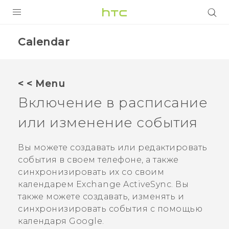
УСТРОЙСТВА
Calendar
5G
СМАРТФОНЫ
< < Menu
АКСЕССУАРЫ
Включение в расписание
VIVE
или изменение события
VIVERSE
Вы можете создавать или редактировать
события в своем телефоне, а также
ПОДДЕРЖКА
синхронизировать их со своим
календарем Exchange
ActiveSync
.
Вы
также можете создавать, изменять и
синхронизировать события с помощью
календаря
Google
.