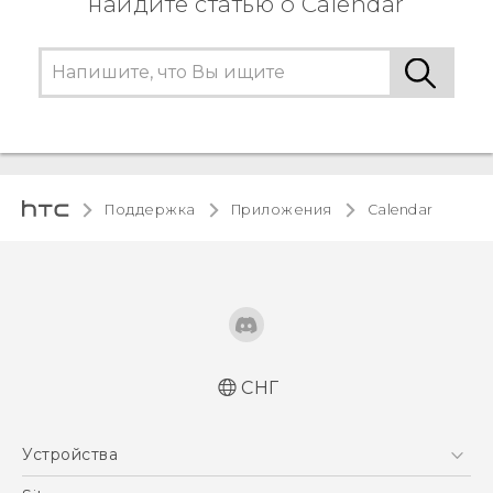
найдите статью о Calendar
Поддержка
Приложения
Calendar
СНГ
Устройства
5G