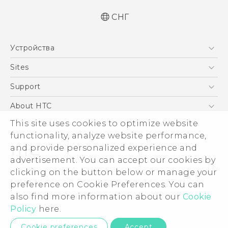
СНГ
Устройства
5G
Sites
Смартфоны
HTC Dev
Support
EXODUS
HTC Research
ПОДДЕРЖКА
About HTC
Аксессуары
ESG
This site uses cookies to optimize website
VIVE
functionality, analyze website performance,
Инвестирование
and provide personalized experience and
Политика конфиденциальности
advertisement. You can accept our cookies by
Безопасность продуктов
clicking on the button below or manage your
© 2011-2026 HTC Corporation
preference on Cookie Preferences. You can
Вакансии
Условия использования.
also find more information about our
Cookie
Security and Privacy Whitepaper
Policy
here.
Privacy Contact:
Global-Privacy@htc.com
Cookie preferences
Accept