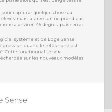
 plane alors qu'il est dirigé vers le
as pour capturer quelque chose au-
s élevés, mais la pression ne prend pas
éphone à environ 45 degrés, puis serrez
ogiciel système et de
Edge Sense
e pression quand le téléphone est
mé. Cette fonctionnalité sera
échargée sur les nouveaux modèles
e Sense