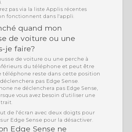
.
rez pas via la liste
Applis récentes
on fonctionnent dans l'appli.
enché quand mon
se de voiture ou une
-je faire?
ousse de voiture ou une perche à
nférieurs du téléphone et peut être
e téléphone reste dans cette position
e déclenchera pas
Edge Sense
.
éphone ne déclenchera pas
Edge Sense
,
rsque vous avez besoin d'utiliser une
rait.
haut de l'écran avec deux doigts pour
 sur
Edge Sense
pour la désactiver.
ion
Edge Sense
ne