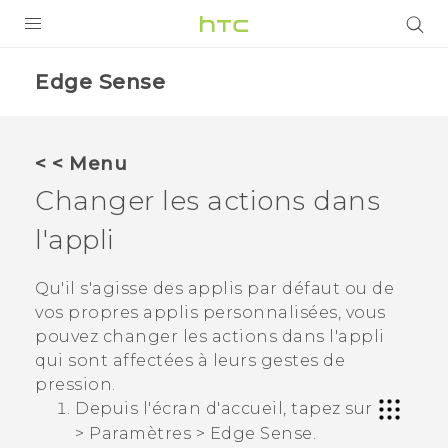
PRODUITS
Edge Sense
VIVE
G REIGNS
< < Menu
SMARTPHONES
Changer les actions dans
VIVERSE
l'appli
SUPPORT
Qu'il s'agisse des applis par défaut ou de
vos propres applis personnalisées, vous
Appareils HTC & Accessoires
pouvez changer les actions dans l'appli
Achat & Règlement Questions
qui sont affectées à leurs gestes de
pression.
Depuis l'écran d'
accueil
, tapez sur
>
Paramètres
>
Edge Sense
.