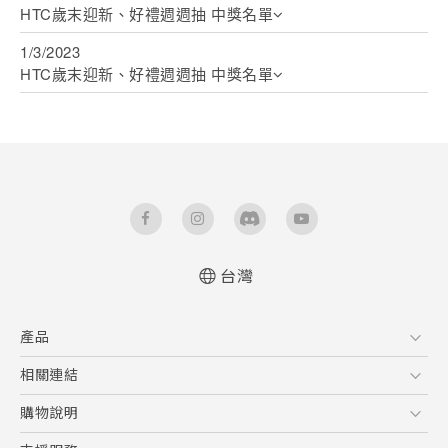
HTC歲末迎新、好禮週週抽 中獎名單
1/3/2023
HTC歲末迎新、好禮週週抽 中獎名單
台灣
產品
5G
相關連結
智慧型手機
HTC Research
購物說明
配件
購物須知