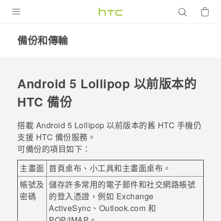
產品
備份和傳輸
VIVE
G REIGNS
Android
5 Lollipop 以前版本的
智慧型手機
HTC 備份
配件
搭載
Android
5 Lollipop 以前版本的舊 HTC 手機仍
VIVERSE
支援
HTC 備份
服務。
可備份的項目如下：
優惠專區
主畫面
首頁桌布、小工具和主畫面桌布。
焦點訊息
銷售門市
帳號及
儲存許多常用的電子郵件和社交網路帳號
校園專案
密碼
的登入憑證，例如 Exchange
銷售通路
支援服務
ActiveSync
、Outlook.com 和
企業採購
POP/IMAP。
VIVELAND