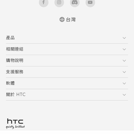
台灣
產品
5G
相關連結
智慧型手機
HTC Research
購物說明
配件
購物須知
支援服務
VIVE
訂單管理
到府收送維修服務
軟體
付款方式
服務中心資訊
應用程式
關於 HTC
售後服務
客戶服務佈告欄
手機功能
ESG
常見問題
產品有限保固說明
相機工具
新聞稿
HTC Sync Manager
投資人
加入 HTC