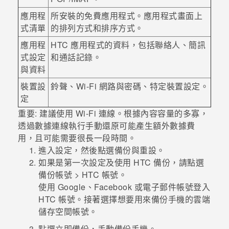
應用程
所安裝的免費應用程式。應用程式畫面上
登入
式清單
的排列方式和排序方式。
應用程
HTC 應用程式的資料，包括聯絡人、簡訊
式設定
和通話記錄。
與資料
裝置設
鈴聲、
Wi-Fi
網路與密碼、特定裝置設定。
定
重要:
建議使用
Wi-Fi
連線。根據內容容量的多寡，
透過數據連線執行手動還原可能產生額外數據費
用，且可能需要很長一段時間。
進入設定，然後點選
備份與重設
。
如果是第一次設定及使用
HTC 備份
，請點選
備份帳號
>
HTC 帳號
。
使用
Google
、
Facebook
或電子郵件帳號登入
HTC 帳號。接著選擇想要用來備份手機的雲端
儲存空間帳號。
點選
立即備份
，手動備份手機。