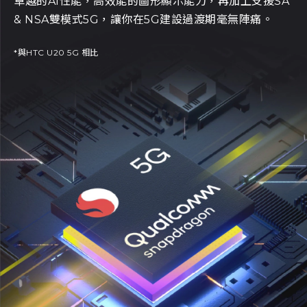
卓越的AI性能，高效能的圖形顯示能力，再加上支援SA
& NSA雙模式5G，讓你在5G建設過渡期毫無陣痛。
*與HTC U20 5G 相比