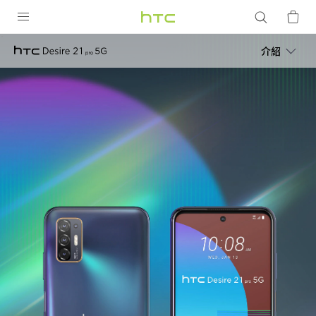
HTC
Desire
產品
介紹
VIVE
21
G REIGNS
pro
智慧型手機
5G
配件
|
VIVERSE
優惠專區
HTC
焦點訊息
銷售門市
台
校園專案
銷售通路
支援服務
灣
企業採購
VIVELAND