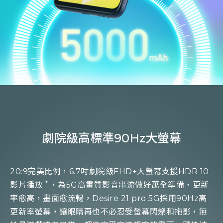
劇院級高標準90Hz大螢幕
20:9完美比例，6.7吋劇院級FHD+大螢幕支援HDR 10
*
影片播放
，為5G高畫質影音串流做好萬全準備，更新
率愈高，畫面愈流暢，Desire 21 pro 5G採用90Hz高
更新率螢幕，讓眼睛再也不必忍受螢幕閃爍和拖影，無