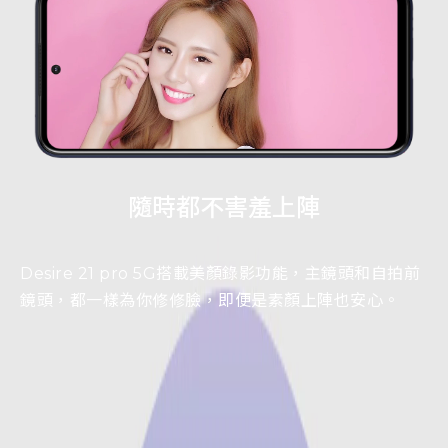
隨時都不害羞上陣
Desire 21 pro 5G搭載美顏錄影功能，主鏡頭和自拍前
鏡頭，都一樣為你修修臉，即便是素顏上陣也安心。