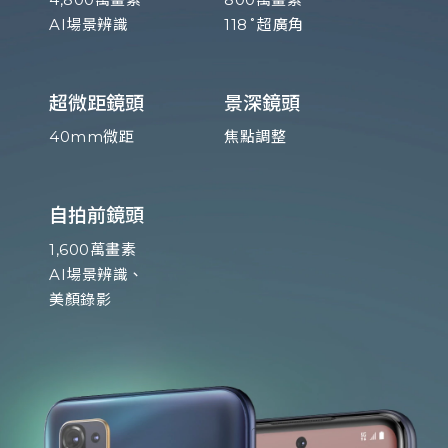
AI場景辨識
118˚超廣角
超微距鏡頭
景深鏡頭
40mm微距
焦點調整
自拍前鏡頭
1,600萬畫素
AI場景辨識、
美顏錄影