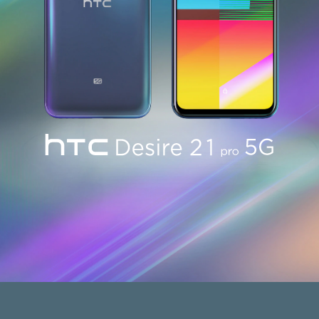
登入
HTC
Desi
21
pro
5G