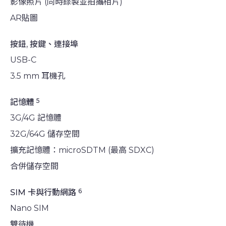
影像照片 (同時錄製並拍攝相片)
AR貼圖
按鈕, 按鍵、連接埠
USB-C
3.5 mm 耳機孔
5
記憶體
3G/4G 記憶體
32G/64G 儲存空間
擴充記憶體：microSDTM (最高 SDXC)
合併儲存空間
6
SIM 卡與行動網路
Nano SIM
雙待機