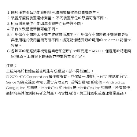
圖片僅供產品功能說明參考,實際拍攝效果以實機為主。
裝置厚度從裝置邊緣測量。 不同裝置部位的厚度可能不同。
所有測量單位可能因生產誤差而有些許不同。
平台在軟體更新後可能不同。
可用儲存空間將因手機內建軟體而減少。可用儲存空間將視手機軟體更新
與應用程式使用量而有所不同。擴充記憶體受限於可用的 microSD 記憶卡
容量。
各地區的網路頻率視電信業者和您所在地區而定。4G LTE 僅適用於特定國
家/地區。上傳與下載速度亦視電信業者而定。
注意：
上述規格於軟體更新後可能有所變更，恕不另行通知。
© 2019 HTC Corporation.著作權所有，並保留一切權利。HTC 標誌和 HTC
Sence 均為宏達國際電子股份有限公司 (或稱宏達電) 的商標。Android 是
Google, Inc. 的商標。MediaTek 和 Helio 是 MediaTek Inc.的商標。所有其他
商標均為其個別擁有者之財產。內含鋰電池，請正確回收或處理廢棄產品。