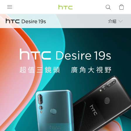
HTC
Desire
產品
介紹
VIVE
19s
G REIGNS
|
HTC
智慧型手機
Desir
HTC
配件
19s
台
VIVERSE
優惠專區
灣
焦點訊息
銷售門市
校園專案
銷售通路
支援服務
企業採購
VIVELAND