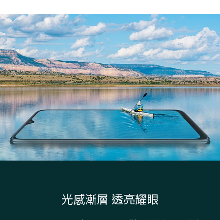
光感漸層 透亮耀眼