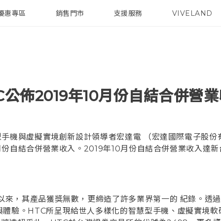
優惠專區
銷售門市
支援服務
VIVELAND
焦點訊息
智慧型手機
校園專案
銷售通路
配件
企業採購
C公佈2019年10月份自結合併營
手機與虛擬實境創新設計領導者宏達電 （宏達國際電子股份
0月份自結合併營業收入。2019年10月份自結合併營業收入達新
立以來，其產品獲獎無數，更締造了許多業界第一的 紀錄。透過
與體驗。HTC所呈現給世人多樣化的智慧型手機、虛擬實境