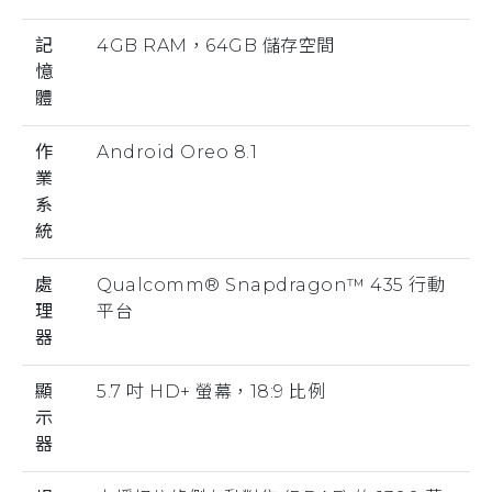
記
4GB RAM，64GB 儲存空間
憶
體
作
Android Oreo 8.1
業
系
統
處
Qualcomm® Snapdragon™ 435 行動
理
平台
器
顯
5.7 吋 HD+ 螢幕，18:9 比例
示
器