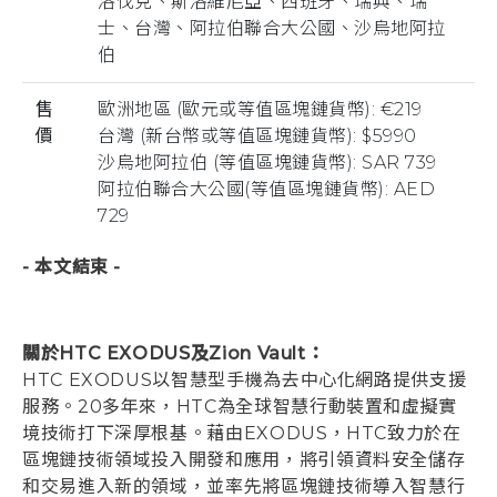
洛伐克、斯洛維尼亞、西班牙、瑞典、瑞
士、台灣、阿拉伯聯合大公國、沙烏地阿拉
伯
售
歐洲地區 (歐元或等值區塊鏈貨幣): €219
價
台灣 (新台幣或等值區塊鏈貨幣): $5990
沙烏地阿拉伯 (等值區塊鏈貨幣): SAR 739
阿拉伯聯合大公國(等值區塊鏈貨幣): AED
729
- 本文結束 -
關於HTC EXODUS及Zion Vault：
HTC EXODUS以智慧型手機為去中心化網路提供支援
服務。20多年來，HTC為全球智慧行動裝置和虛擬實
境技術打下深厚根基。藉由EXODUS，HTC致力於在
區塊鏈技術領域投入開發和應用，將引領資料安全儲存
和交易進入新的領域，並率先將區塊鏈技術導入智慧行