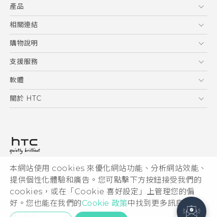
產品
5G
相關連結
智慧型手機
HTC Research
購物說明
配件
購物須知
支援服務
VIVE
訂單管理
到府收送維修服務
軟體
付款方式
服務中心資訊
應用程式
關於 HTC
售後服務
客戶服務佈告欄
手機功能
ESG
常見問題
產品有限保固說明
相機工具
新聞稿
HTC Sync Manager
投資人
加入 HTC
本網站使用 cookies 來優化網站功能、分析網站效能、
© 2011-2026 HTC Corporation
隱私權政策
提供個性化體驗和廣告。您可點擊下方按鈕接受我們的
HTC 法律文件
產品安全性
cookies，或在「Cookie 喜好設定」上管理您的偏
宏達國際電子股份有限公司 | 統一編號16003518
好。您也能在我們的
Cookie 政策
中找到更多訊息。
Cookie
隱私聯絡:
Global-Privacy@htc.com