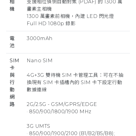
相
支援相位偵側自動對焦 (PDAF) 的 1300 萬
機
畫素主相機
1300 萬畫素前相機，內建 LED 閃光燈
Full HD 1080p 錄影
電
3000mAh
池
SIM
Nano SIM
卡
與
4G+3G 雙待機 SIM 卡管理工具：可在不抽
行
換現有 SIM 卡插槽內的 SIM 卡下設定行動
動
數據連線
網
路
2G/2.5G - GSM/GPRS/EDGE
· 850/900/1800/1900 MHz
3G UMTS
· 850/900/1900/2100 (B1/B2/B5/B8);