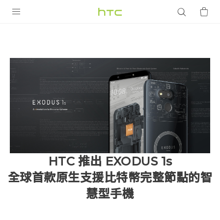
產品
VIVE
G REIGNS
智慧型手機
配件
VIVERSE
優惠專區
HTC 推出 EXODUS 1s
焦點訊息
全球首款原生支援比特幣完整節點的智
銷售門市
慧型手機
校園專案
銷售通路
支援服務
企業採購
VIVELAND