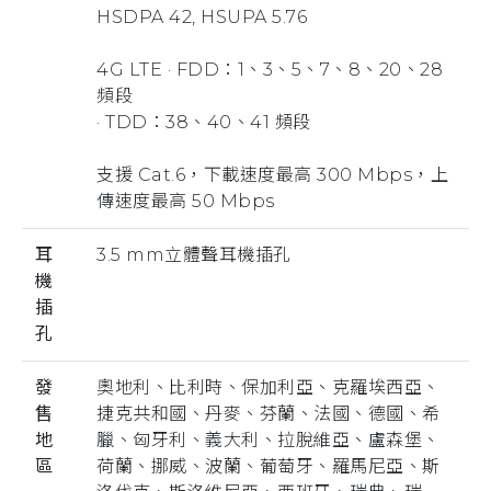
HSDPA 42, HSUPA 5.76
4G LTE · FDD：1、3、5、7、8、20、28
頻段
· TDD：38、40、41 頻段
支援 Cat.6，下載速度最高 300 Mbps，上
傳速度最高 50 Mbps
耳
3.5 mm立體聲耳機插孔
機
插
孔
發
奧地利、比利時、保加利亞、克羅埃西亞、
售
捷克共和國、丹麥、芬蘭、法國、德國、希
地
臘、匈牙利、義大利、拉脫維亞、盧森堡、
區
荷蘭、挪威、波蘭、葡萄牙、羅馬尼亞、斯