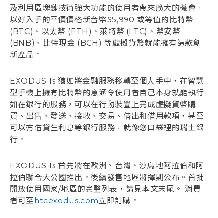
及利用區塊鏈技術強大功能的使用者帶來廣大的機會，
以好入手的平價價格新台幣$5,990 或等值的比特幣
(BTC)、以太幣 (ETH)、萊特幣 (LTC)、幣安幣
(BNB)、比特現金 (BCH) 等虛擬貨幣就能擁有這款創
新產品。
EXODUS 1s 猶如將金融服務移轉至個人手中，在智慧
型手機上擁有比特幣的意涵令使用者自己本身就能執行
如在銀行的服務，可以在行動裝置上完成虛擬貨幣購
買、出售、發送、接收、交易、借出和借用款項，甚至
可以有借貸生利息等銀行服務，就像您口袋裡的瑞士銀
行。
EXODUS 1s 首先將在歐洲、台灣、沙烏地阿拉伯和阿
拉伯聯合大公國推出。後續發售地區將擇期公布。首批
開放使用國家/地區的完整列表，請見本文末尾。 消費
者可至
htcexodus.com
立即訂購。