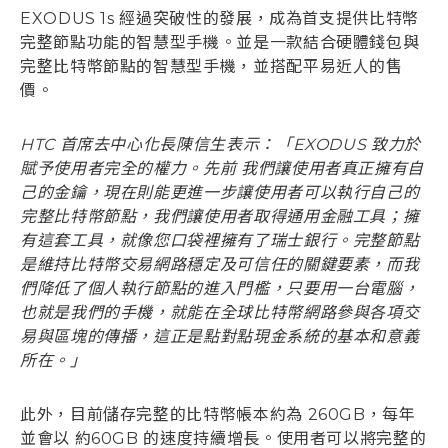
EXODUS 1s 經過突破性的發展，成為首支提供比特幣
完整節點功能的智慧型手機。並是一款結合硬體錢包與
完整比特幣節點的智慧型手機，並搭配平易近人的售
價。
HTC 首席去中心化長陳信生表示：「EXODUS 致力於
賦予使用者完全的權力。先前 我們讓使用者真正擁有自
己的金鑰，現在則能更進一步讓使用者可以執行自己的
完整比特幣節點，我們讓使用者取得通用金融工具；擁
有這套工具，就像您口袋裡擁有了瑞士銀行。完整節點
是維持比特幣交易網路穩定及可信任的關鍵要素，而我
們降低了個人執行節點的進入門檻，只要用一台電腦，
也就是我們的手機，就能在全球比特幣網路參與各項交
易與區塊的傳播，這正是點對點現金系統的基本和意義
所在。」
此外，目前儲存完整的比特幣帳本約為 260GB，每年
並會以 約60GB 的速度持續增長。使用者可以將完整的