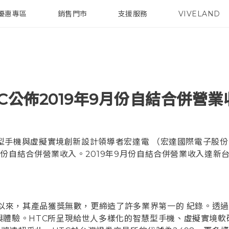
優惠專區
銷售門市
支援服務
VIVELAND
焦點訊息
智慧型手機
校園專案
銷售通路
配件
企業採購
TC公佈2019年9月份自結合併營業
型手機與虛擬實境創新設計領導者宏達電 （宏達國際電子股
9月份自結合併營業收入。2019年9月份自結合併營業收入達新台
立以來，其產品獲獎無數，更締造了許多業界第一的 紀錄。透過
與體驗。HTC所呈現給世人多樣化的智慧型手機、虛擬實境