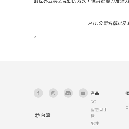
的世界並與之互動的方式，但其影響力及潛力
HTC公司名稱以
<
產品
5G
H
R
智慧型手
台灣
機
配件