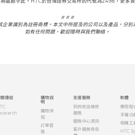
將遠超乎此。HTC於台灣證券交易所的代號為2498，更多
# # #
及其企業識別為註冊商標。本文中所提及的公司以及產品，分別
如有任何問題，歡迎隨時與我們聯絡。
相關連結
購物說
支援服務
軟體
明
TC
到府收送維修
應用程
購物須
esearch
服務
手機功
知
服務中心資訊
相機工
訂單管
客戶服務佈告
HTC S
理