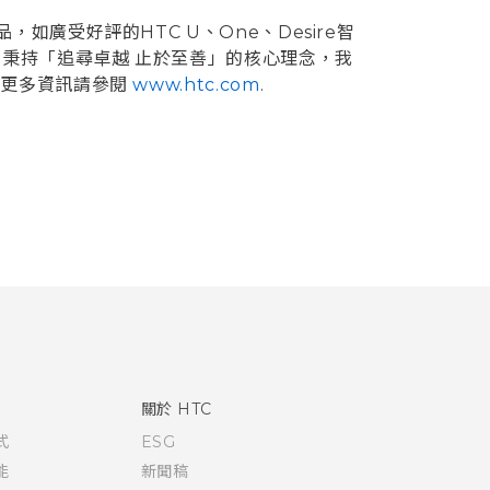
廣受好評的HTC U、One、Desire智
，秉持「追尋卓越 止於至善」的核心理念，我
，更多資訊請參閱
www.htc.com
.
關於 HTC
式
ESG
能
新聞稿