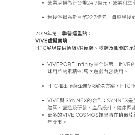
營業淨損為新台幣24.9億元，營業利益率為
稅後淨損為新台幣22.3億元，每股稅後虧
2019年第二季營運重點：
VIVE虛擬實境
HTC展現提供頂級VR硬體、軟體及服務的承
VIVEPORT Infinity
是全球第一個VR內
球用戶約累積90萬次遊戲內容使用。
HTC推出頂級
企業VR解決方案
，HTC
VIVE與 SYNNEX的合作：
SYNNEX
建築、營造及研發、產品設計、健康照
更多的VIVE COSMOS訊息將在稍後
年問市。