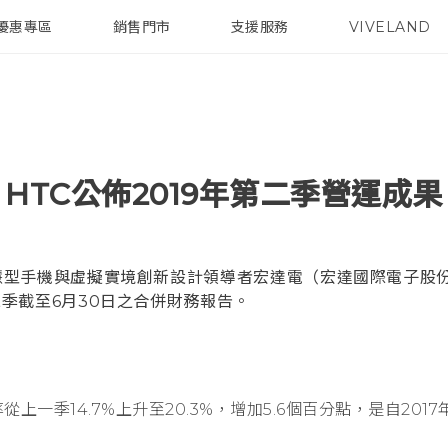
優惠專區
銷售門市
支援服務
VIVELAND
焦點訊息
智慧型手機
校園專案
銷售通路
配件
企業採購
HTC公佈2019年第二季營運成果
慧型手機與虛擬實境創新設計領導者宏達電（宏達國際電子股
二季截至6月30日之合併財務報告。
從上一季14.7%上升至20.3%，增加5.6個百分點，是自2