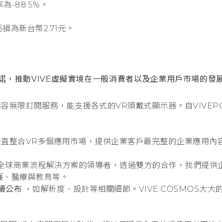
-88.5%。
損為新台幣2.71元。
諾，推動VIVE虛擬實境在一般消費者以及企業用戶市場的發
容無限訂閱服務，能支援各式的VR頭戴式顯示器。自VIVEPOR
垂直整合VR多個應用市場，提供企業客戶最完整的企業應用內
是全球商業流程解決方案的領導者，透過雙方的合作，我們提供企
護、醫療與教育等。
陸續公布
，如解析度、設計等相關細節。VIVE COSMOS大大