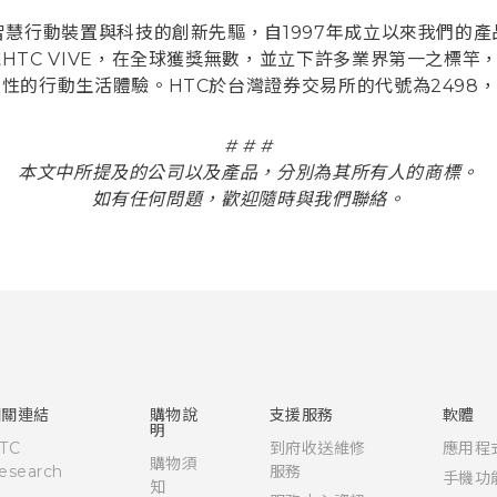
行動裝置與科技的創新先驅，自1997年成立以來我們的產品，如
TC VIVE，在全球獲獎無數，並立下許多業界第一之標竿
性的行動生活體驗。HTC於台灣證券交易所的代號為2498
# # #
本文中所提及的公司以及產品，分別為其所有人的商標。
如有任何問題，歡迎隨時與我們聯絡。
相關連結
購物說
支援服務
軟體
明
TC
到府收送維修
應用程
購物須
esearch
服務
手機功
知