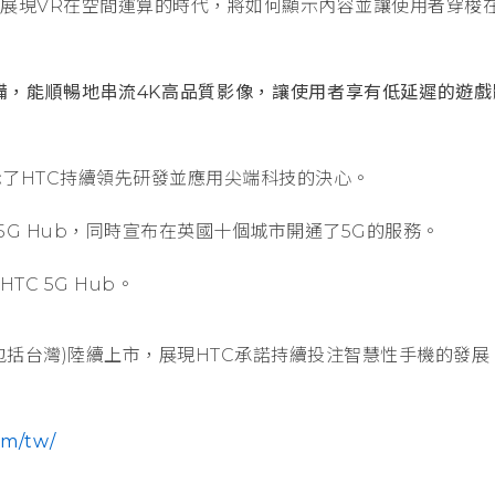
展現VR在空間運算的時代，將如何顯示內容並讓使用者穿梭
備，能順暢地串流4K高品質影像，讓使用者享有低延遲的遊戲
市，展示了HTC持續領先研發並應用尖端科技的決心。
 5G Hub，同時宣布在英國十個城市開通了5G的服務。
TC 5G Hub。
於重點市場(包括台灣)陸續上市，展現HTC承諾持續投注智慧性手機的發展
om/tw/