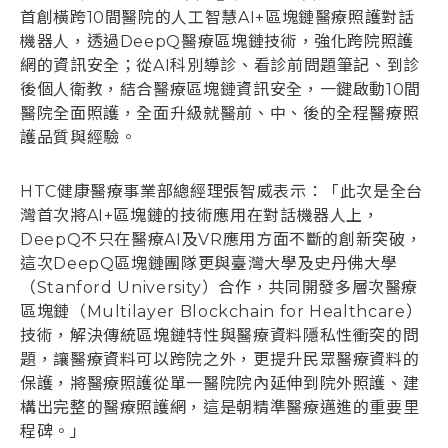
首創橫跨10間醫院的人工智慧AI+區塊鏈醫療照護對話
登入
機器人，透過DeepQ醫療區塊鏈技術，強化跨院照護
網的資訊安全；從AI科別導診、看診前問題筆記、到診
後個人衛教，結合醫療區塊鏈資訊安全，一鍵啟動10間
醫院全面照護，全面升級就醫前、中、後的全程醫療照
護品質與經驗。
HTC健康醫療事業部總經理張智威表示：「此次是全台
灣首次將AI+區塊鏈的技術應用在對話機器人上，
DeepQ不只在醫療AI及VR應用方面不斷的創新突破，
這次DeepQ區塊鏈團隊更與臺灣大學及史丹佛大學
（Stanford University）合作，共同開發多層次醫療
區塊鏈（Multilayer Blockchain for Healthcare）
技術，解決傳統區塊鏈特性與醫療資料隱私性衝突的問
題，讓醫療資料可以跨院之外，更提升民眾醫療資料的
保護，將醫療照護從單一醫院院內延伸到院外照護、建
構出完整的醫療照護網，這是朝精準醫療邁進的重要里
程碑。」