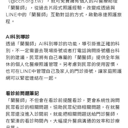
（@cch.org.tw），就可免費擁有個人的AI醫療助理
「蘭醫師」，從過去片段式照護經驗，改變成透過與
LINE中的「蘭醫師」互動對話的方式，啟動串連照護旅
程。
AI科別導診
透過「蘭醫師」AI科別導診的功能，導引掛進正確的科
別，不一定需要去現場掛號或者打電話詢問掛號櫃台科
別的建議，民眾將有自己專屬的「蘭醫師」提供全年無
休的個人化醫療照護管理。另考慮到民眾的使用習慣，
也可在LINE中管理自己及家人的門診掛號，讓家庭照護
網可以緊密連結在一起。
看診前問題筆記
「蘭醫師」不但會在看診前提醒看診，更會系統性詢問
民眾看診的相關問題，協助民眾紀錄相關問題，在就醫
民眾還沒進入診間前，就能把相關問題送給門診醫師，
在緊湊的看診時間內，大幅提升醫病溝通的效率和診療
品質。