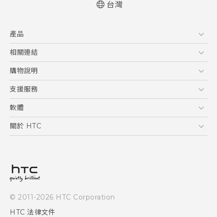
台灣
產品
5G
相關連結
智慧型手機
HTC Research
購物說明
配件
購物須知
支援服務
VIVE
訂單管理
到府收送維修服務
軟體
付款方式
服務中心資訊
應用程式
關於 HTC
售後服務
客戶服務佈告欄
手機功能
ESG
常見問題
產品有限保固說明
相機工具
新聞稿
HTC Sync Manager
投資人
加入 HTC
© 2011-2026 HTC Corporation
隱私權政策
HTC 法律文件