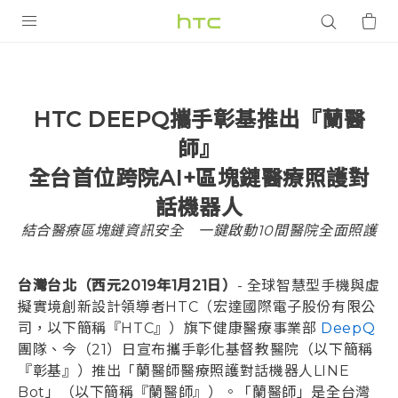
產品
VIVE
HTC DEEPQ攜手彰基推出『蘭醫
G REIGNS
師』
智慧型手機
全台首位跨院AI+區塊鏈醫療照護對
配件
話機器人
結合醫療區塊鏈資訊安全 一鍵啟動10間醫院全面照護
VIVERSE
優惠專區
台灣台北（西元2019年1月21日）
- 全球智慧型手機與虛
擬實境創新設計領導者HTC（宏達國際電子股份有限公
焦點訊息
銷售門市
司，以下簡稱『HTC』）旗下健康醫療事業部
DeepQ
校園專案
團隊、今（21）日宣布攜手彰化基督教醫院（以下簡稱
銷售通路
支援服務
『彰基』）推出「蘭醫師醫療照護對話機器人LINE
企業採購
Bot」（以下簡稱『蘭醫師』）。「蘭醫師」是全台灣
VIVELAND