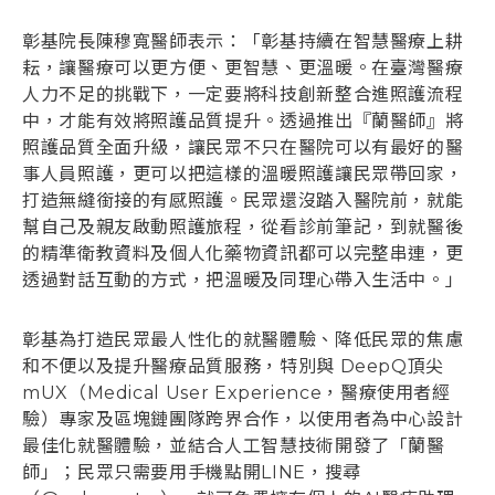
彰基院長陳穆寬醫師表示：「彰基持續在智慧醫療上耕
耘，讓醫療可以更方便、更智慧、更溫暖。在臺灣醫療
人力不足的挑戰下，一定要將科技創新整合進照護流程
中，才能有效將照護品質提升。透過推出『蘭醫師』將
照護品質全面升級，讓民眾不只在醫院可以有最好的醫
事人員照護，更可以把這樣的溫暖照護讓民眾帶回家，
打造無縫銜接的有感照護。民眾還沒踏入醫院前，就能
幫自己及親友啟動照護旅程，從看診前筆記，到就醫後
的精準衛教資料及個人化藥物資訊都可以完整串連，更
透過對話互動的方式，把溫暖及同理心帶入生活中。」
彰基為打造民眾最人性化的就醫體驗、降低民眾的焦慮
和不便以及提升醫療品質服務，特別與 DeepQ頂尖
mUX（Medical User Experience，醫療使用者經
驗）專家及區塊鏈團隊跨界合作，以使用者為中心設計
最佳化就醫體驗，並結合人工智慧技術開發了「蘭醫
師」；民眾只需要用手機點開LINE，搜尋