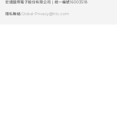
產品安全性
宏達國際電子股份有限公司 | 統一編號16003518
Cookie
隱私聯絡:
Global-Privacy@htc.com
Security and Privacy Whitepaper