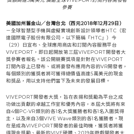
獎額高達5萬美元 廣邀全球VIVEPORT訂閱內容開發者
參賽
登入
美國加州舊金山／台灣台北（西元2018年12月29日）
－全球智慧型手機與虛擬實境創新設計領導者HTC（宏
達國際電子股份有限公司，以下簡稱『HTC』）今
（29）日宣布、全球應用商店和訂閱內容服務平台
VIVEPORT，即日起開放第三屆VIVEPORT開發者大
獎參賽者報名。該公開競賽獎項是針對在VIVEPORT
訂閱內容上已發布、或將要發布應用內容的VR開發者，
每個類別的獲獎者將可獲得總價值高達5萬美元的現金
和獎品，用以支持他們當下及未來的發展目標。
VIVEPORT開發者大獎，旨在表揚和獎勵為平台之成
功做出貢獻的卓越工作室和優秀內容，本屆大獎將有來
自4個PC-VR類別的各1名大獎獲勝者和各1名入圍獎得
主，以及來自3個VIVE Wave類別的各1名獲勝者。現
在是成為VIVEPORT開發者的最佳時機，獲獎者將獲
得現金獎勵、最新的VIVE硬體、2019年遊戲開發者大