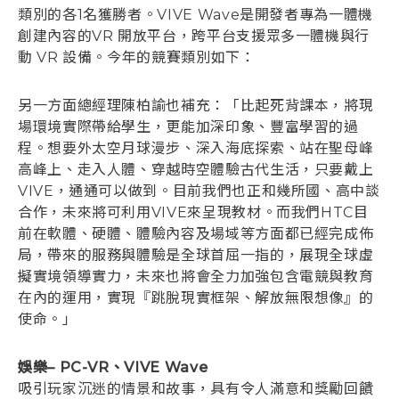
類別的各1名獲勝者。VIVE Wave是開發者專為一體機
創建內容的VR 開放平台，跨平台支援眾多一體機與行
動 VR 設備。今年的競賽類別如下：
另一方面總經理陳柏諭也補充：「比起死背課本，將現
場環境實際帶給學生，更能加深印象、豐富學習的過
程。想要外太空月球漫步、深入海底探索、站在聖母峰
高峰上、走入人體、穿越時空體驗古代生活，只要戴上
VIVE，通通可以做到。目前我們也正和幾所國、高中談
合作，未來將可利用VIVE來呈現教材。而我們HTC目
前在軟體、硬體、體驗內容及場域等方面都已經完成佈
局，帶來的服務與體驗是全球首屈一指的，展現全球虛
擬實境領導實力，未來也將會全力加強包含電競與教育
在內的運用，實現『跳脫現實框架、解放無限想像』的
使命。」
娛樂– PC-VR、VIVE Wave
吸引玩家沉迷的情景和故事，具有令人滿意和獎勵回饋