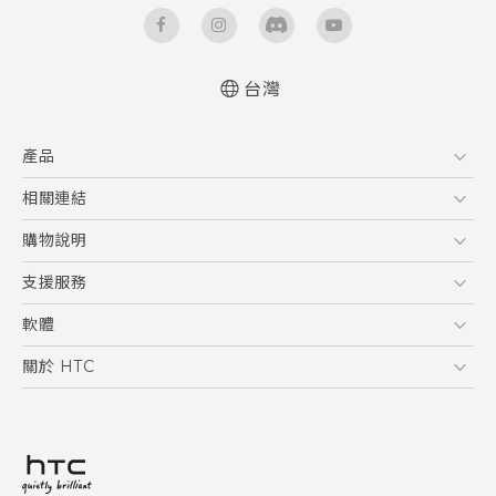
台灣
產品
5G
相關連結
智慧型手機
HTC Research
購物說明
配件
購物須知
支援服務
VIVE
訂單管理
到府收送維修服務
軟體
付款方式
服務中心資訊
應用程式
關於 HTC
售後服務
客戶服務佈告欄
手機功能
ESG
常見問題
產品有限保固說明
相機工具
新聞稿
HTC Sync Manager
投資人