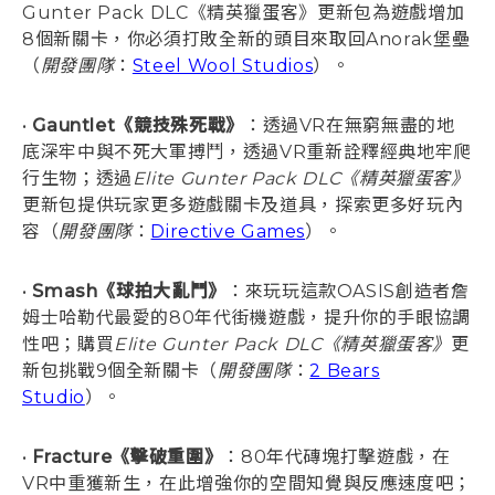
Gunter Pack DLC《精英獵蛋客》更新包為遊戲增加
8個新關卡，你必須打敗全新的頭目來取回Anorak堡壘
（
開發團隊
：
Steel Wool Studios
）。
•
Gauntlet《競技殊死戰》
：透過VR在無窮無盡的地
底深牢中與不死大軍搏鬥，透過VR重新詮釋經典地牢爬
行生物；透過
Elite Gunter Pack DLC《精英獵蛋客》
更新包提供玩家更多遊戲關卡及道具，探索更多好玩內
容（
開發團隊
：
Directive Games
）。
•
Smash《球拍大亂鬥》
：來玩玩這款OASIS創造者詹
姆士哈勒代最愛的80年代街機遊戲，提升你的手眼協調
性吧；購買
Elite Gunter Pack DLC《精英獵蛋客》
更
新包挑戰9個全新關卡（
開發團隊
：
2 Bears
Studio
）。
•
Fracture《擊破重圍》
：80年代磚塊打擊遊戲，在
VR中重獲新生，在此增強你的空間知覺與反應速度吧；