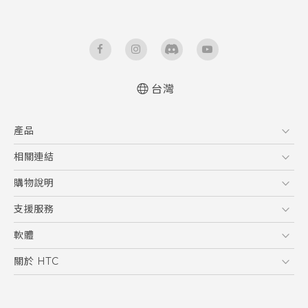
台灣
產品
5G
相關連結
智慧型手機
HTC Research
購物說明
配件
購物須知
支援服務
VIVE
訂單管理
到府收送維修服務
軟體
付款方式
服務中心資訊
應用程式
關於 HTC
售後服務
客戶服務佈告欄
手機功能
ESG
常見問題
產品有限保固說明
相機工具
新聞稿