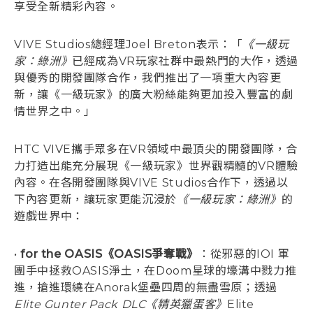
享受全新精彩內容。
VIVE Studios總經理Joel Breton表示：「
《一級玩
家：綠洲》
已經成為VR玩家社群中最熱門的大作，透過
與優秀的開發團隊合作，我們推出了一項重大內容更
新，讓《一級玩家》的廣大粉絲能夠更加投入豐富的劇
情世界之中。」
HTC VIVE攜手眾多在VR領域中最頂尖的開發團隊，合
力打造出能充分展現《一級玩家》世界觀精髓的VR體驗
內容。在各開發團隊與VIVE Studios合作下，透過以
下內容更新，讓玩家更能沉浸於
《一級玩家：綠洲》
的
遊戲世界中：
•
for the OASIS《OASIS爭奪戰》
：從邪惡的IOI 軍
團手中拯救OASIS淨土，在Doom星球的壕溝中戮力推
進，搶進環繞在Anorak堡壘四周的無盡雪原；透過
Elite Gunter Pack DLC《精英獵蛋客》
Elite