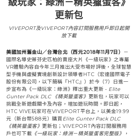
級玩家：綠洲－精英獵蛋客》
更新包
登入
VIVEPORT及VIVEPORT內容訂閱服務用戶即日起開
放下載
美國加州舊金山／台灣台北（西元2018年11月7日）
－
國際名導史蒂芬史匹柏的賣座大片《一級玩家》之專屬
VR體驗內容自今年三月推出大受市場好評後，全球智慧
型手機與虛擬實境創新設計領導者HTC（宏達國際電子
股份有限公司，以下簡稱『HTC』）於今（7）日進一
步宣布為《一級玩家：綠洲》釋出重大更新 -
Elite
Gunter Pack DLC 《精英獵蛋客》
更新包，玩家可以
挑戰全新遊戲關卡及內容，增加遊玩時間。即日起，
HTC VIVE玩家可在VIVEPORT平台上，以美金19.99
元（新台幣588元）購買
Elite Gunter Pack DLC
《精英獵蛋客》
更新包；VIVEPORT內容訂閱服務用
戶也可下載
《一級玩家：綠洲－精英獵蛋客完整版》
，