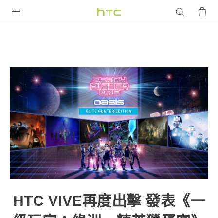
產品
VIVE
G REIGNS
智慧型手機
配件
VIVERSE
優惠專區
焦點訊息
銷售門市
校園專案
銷售通路
支援服務
HTC VIVE再度出擊 發表《一
企業採購
VIVELAND